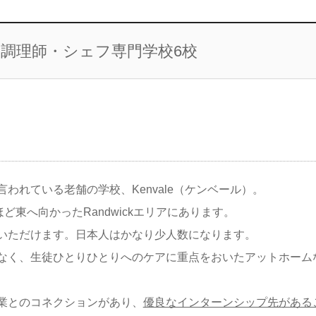
ー調理師・シェフ専門学校6校
言われている老
舗の学校、Kenvale（ケンベール）。
ほど東へ向かったRandwickエリアにあります。
いただけます。
日本人はかなり少人数になります。
なく、
生徒ひとりひとりへのケアに重点をおいたアットホーム
業とのコネクションが
あり、
優良なインターンシップ先がある