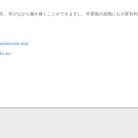
め、
学びながら働き稼ぐことができますし、
卒業後の就職にも大変有利
up/kenvale.php
du.au/