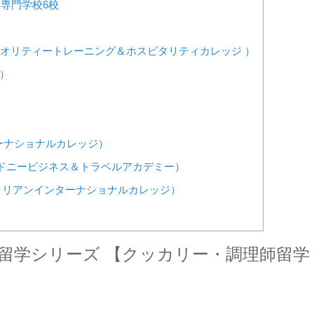
専門学校6校
ollege/QTHC（クオリティートレーニング＆ホスピタリティカレッジ ）
ズ）
ズ・インターナショナルカレッジ）
cademy（シドニービジネス＆トラベルアカデミー）
lege（オーストラリアンインターナショナルカレッジ）
留学シリーズ 【クッカリー・
調理師留学