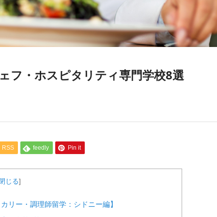
ェフ・ホスピタリティ専門学校8選
RSS
feedly
Pin it
閉じる
]
ッカリー・調理師留学：シドニー編】