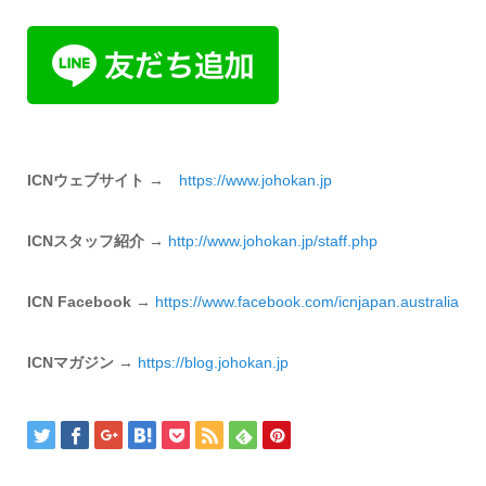
ICNウェブサイト
→
https://www.johokan.jp
ICNスタッフ紹介
→
http://www.johokan.jp/
staff.php
ICN Facebook
→
https://www.
facebook.com/icnjapan.
australia
ICNマガジン
→
https://
blog.johokan.jp