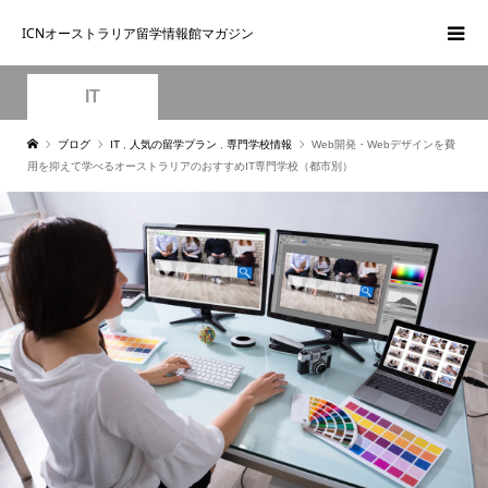
ICNオーストラリア留学情報館マガジン
IT
ブログ
IT
,
人気の留学プラン
,
専門学校情報
Web開発・Webデザインを費
用を抑えて学べるオーストラリアのおすすめIT専門学校（都市別）