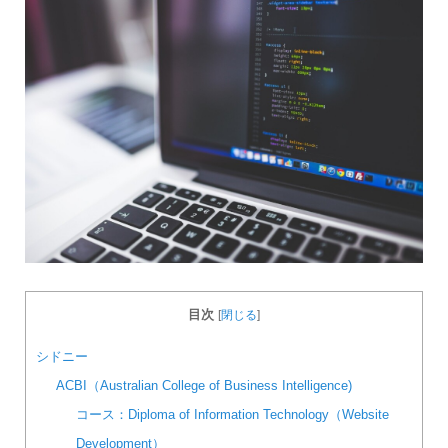
目次
[
閉じる
]
シドニー
ACBI（Australian College of Business Intelligence)
コース：Diploma of Information Technology（Website
Development）