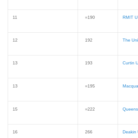
11
=190
RMIT Un
12
192
The Uni
13
193
Curtin U
13
=195
Macquar
15
=222
Queensl
16
266
Deakin 