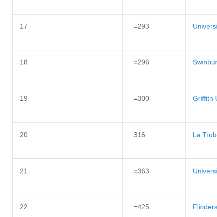
17
=293
Univers
18
=296
Swinbur
19
=300
Griffith
20
316
La Trob
21
=363
Universi
22
=425
Flinders