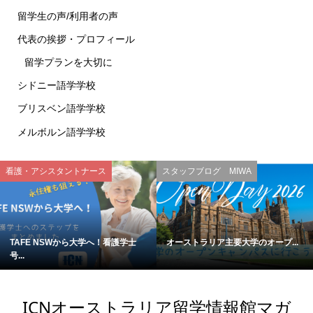
留学生の声/利用者の声
代表の挨拶・プロフィール
留学プランを大切に
シドニー語学学校
ブリスベン語学学校
メルボルン語学学校
看護・アシスタントナース
スタッフブログ MIWA
TAFE NSWから大学へ！看護学士
オーストラリア主要大学のオープ...
号...
ICNオーストラリア留学情報館マガ