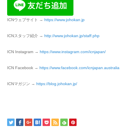
ICNウェブサイト →
https://www.johokan.jp
ICNスタッフ紹介 →
http://www.
johokan.jp/staff.php
ICN Instagram →
https://www.instagram.com/icnjapan/
ICN Facebook →
https://www.
facebook.com/icnjapan.
australia
ICNマガジン →
https://blog.johokan.jp/