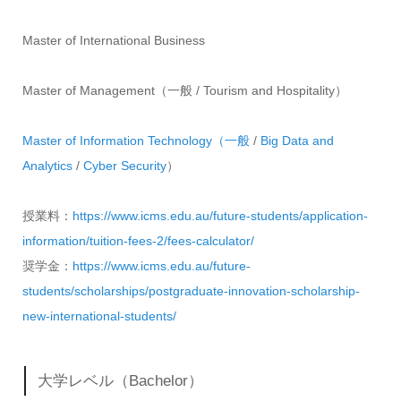
Master of International Business
Master of Management（一般 / Tourism and Hospitality）
Master of Information Technology（一般
/
Big Data and
Analytics
/
Cyber Security
）
授業料：
https://www.icms.edu.au/future-students/application-
information/tuition-fees-2/fees-calculator/
奨学金：
https://www.icms.edu.au/future-
students/scholarships/postgraduate-innovation-scholarship-
new-international-students/
大学レベル（Bachelor）