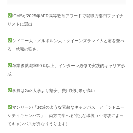
ICMSが2025年AFR高等教育アワードで就職力部門ファイナ
リストに選出
シドニー大・メルボルン大・クイーンズランド大と肩を並べ
る「就職の強さ」
卒業後就職率90％以上、インターン必修で実践的キャリア形
成
学費はGo8大学より割安、費用対効果が高い
マンリーの「お城のような素敵なキャンパス」と「シドニー
シティキャンパス」、両方で学べる特別な環境（※専攻によっ
てキャンパスが異なりうります）