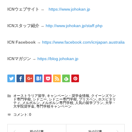
ICNウェブサイト
→
https://www.johokan.jp
ICNスタッフ紹介
→
http://www.johokan.jp/
staff.php
ICN Facebook
→
https://www.
facebook.com/icnjapan.
australia
ICNマガジン
→
https://
blog.johokan.jp
オーストラリア留学
,
キャンペーン・奨学金情報
,
クイーンズラン
ド専門学校
,
シドニー
,
シドニー専門学校
,
ブリスベン
,
ホスピタリ
ティ
,
メルボルン
,
メルボルン専門学校
,
人気の留学プラン
,
大学・
大学院奨学金
,
専門学校キャンペーン
コメント:
0