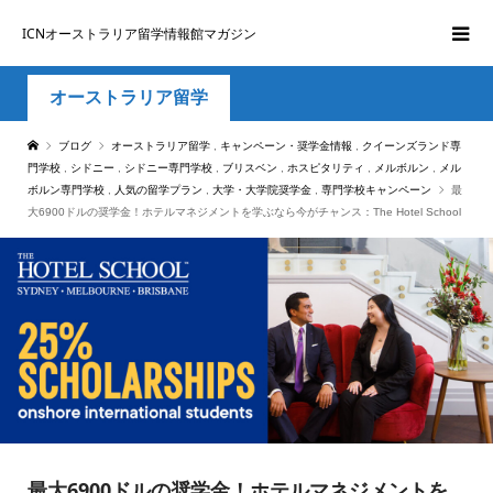
ICNオーストラリア留学情報館マガジン
オーストラリア留学
ブログ
オーストラリア留学
,
キャンペーン・奨学金情報
,
クイーンズランド専
門学校
,
シドニー
,
シドニー専門学校
,
ブリスベン
,
ホスピタリティ
,
メルボルン
,
メル
ボルン専門学校
,
人気の留学プラン
,
大学・大学院奨学金
,
専門学校キャンペーン
最
大6900ドルの奨学金！ホテルマネジメントを学ぶなら今がチャンス：The Hotel School
最大6900ドルの奨学金！ホテルマネジメントを