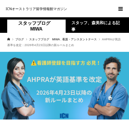
ICNオーストラリア留学情報館マガジン
スタッフ、森美和による記
スタッフブログ
MIWA
事
ブログ
スタッフブログ MIWA
,
看護・アシスタントナース
AHPRAが英語
基準を改定：2026年4月23日以降の新ルールまとめ