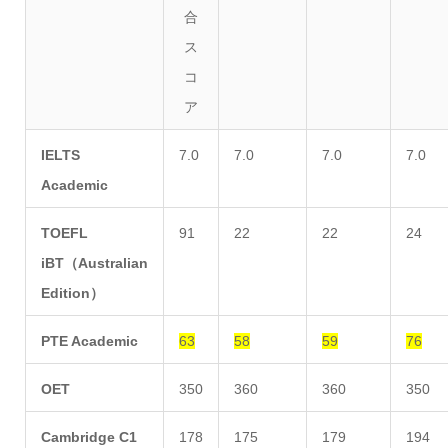
合
ス
コ
ア
IELTS
7.0
7.0
7.0
7.0
Academic
TOEFL
91
22
22
24
iBT（Australian
Edition）
PTE Academic
63
58
59
76
OET
350
360
360
350
Cambridge C1
178
175
179
194