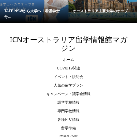
TAFE NSWから大学へ！看護学士
オーストラリア主要大学のオープ...
号...
ICNオーストラリア留学情報館マガ
ジン
ホーム
COVID19関連
イベント・説明会
人気の留学プラン
キャンペーン・奨学金情報
語学学校情報
専門学校情報
各種ビザ情報
留学準備
留学生の声