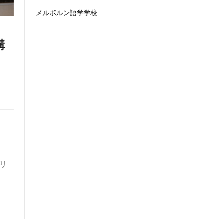
メルボルン語学学校
講
リ