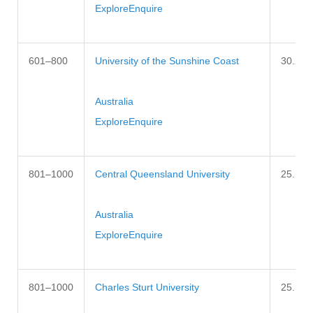
Explore
Enquire
601–800
University of the Sunshine Coast
30.2–3
Australia
Explore
Enquire
801–1000
Central Queensland University
25.1–3
Australia
Explore
Enquire
801–1000
Charles Sturt University
25.1–3