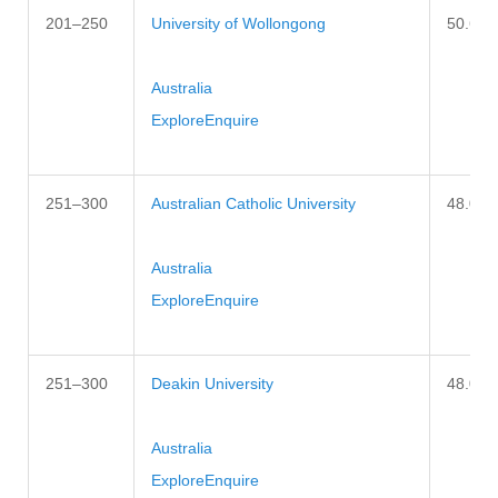
201–250
University of Wollongong
50.6–5
Australia
Explore
Enquire
251–300
Australian Catholic University
48.0–5
Australia
Explore
Enquire
251–300
Deakin University
48.0–5
Australia
Explore
Enquire