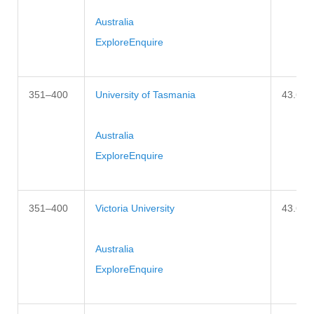
Australia
Explore
Enquire
351–400
University of Tasmania
43.6–4
Australia
Explore
Enquire
351–400
Victoria University
43.6–4
Australia
Explore
Enquire