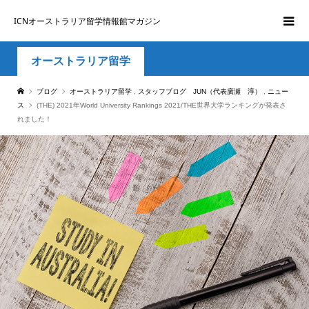
ICNオーストラリア留学情報館マガジン
オーストラリア留学
ブログ
オーストラリア留学
,
スタッフブログ JUN（代表廣瀬 淳）
,
ニュー
ス
(THE) 2021年World University Rankings 2021/THE世界大学ランキングが発表さ
れました！