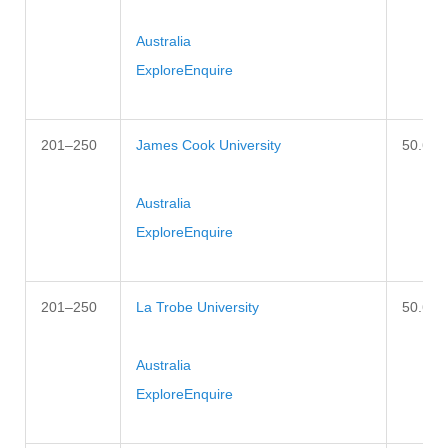
Australia
Explore
Enquire
201–250
James Cook University
50.6–5
Australia
Explore
Enquire
201–250
La Trobe University
50.6–5
Australia
Explore
Enquire