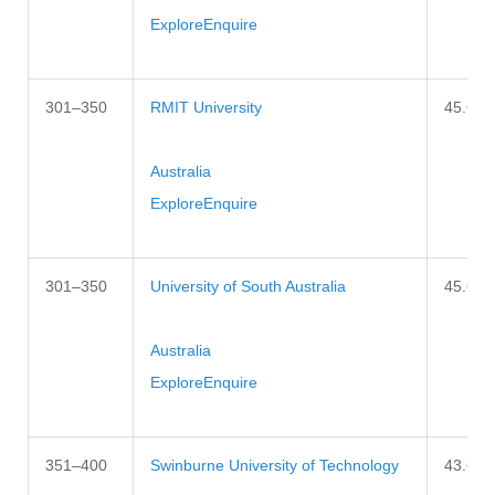
Explore
Enquire
301–350
RMIT University
45.6–4
Australia
Explore
Enquire
301–350
University of South Australia
45.6–4
Australia
Explore
Enquire
351–400
Swinburne University of Technology
43.6–4