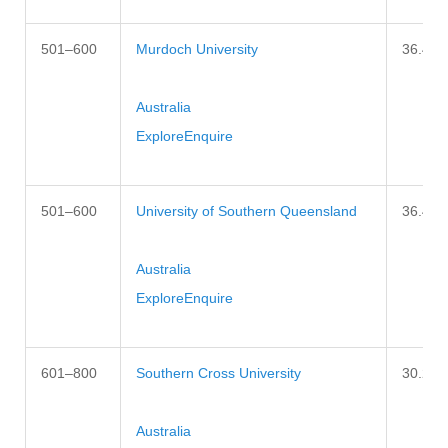
501–600
Murdoch University
36.4–3
Australia
Explore
Enquire
501–600
University of Southern Queensland
36.4–3
Australia
Explore
Enquire
601–800
Southern Cross University
30.2–3
Australia