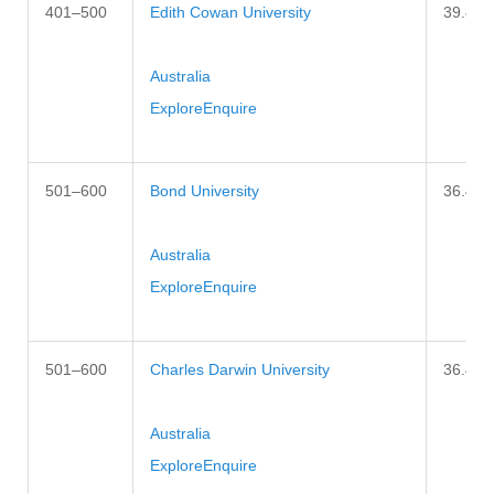
401–500
Edith Cowan University
39.8–4
Australia
Explore
Enquire
501–600
Bond University
36.4–3
Australia
Explore
Enquire
501–600
Charles Darwin University
36.4–3
Australia
Explore
Enquire