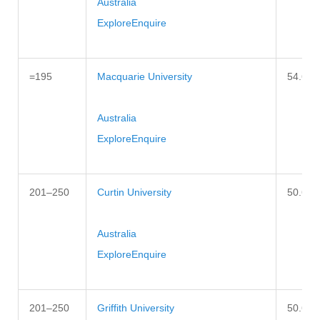
Australia
Explore
Enquire
=195
Macquarie University
54.6
Australia
Explore
Enquire
201–250
Curtin University
50.6–5
Australia
Explore
Enquire
201–250
Griffith University
50.6–5