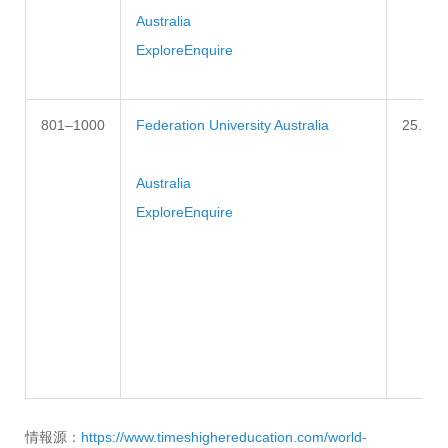
Australia
Explore
Enquire
801–1000
Federation University Australia
25.1–3
Australia
Explore
Enquire
情報源：
https://www.timeshighereducation.com/world-