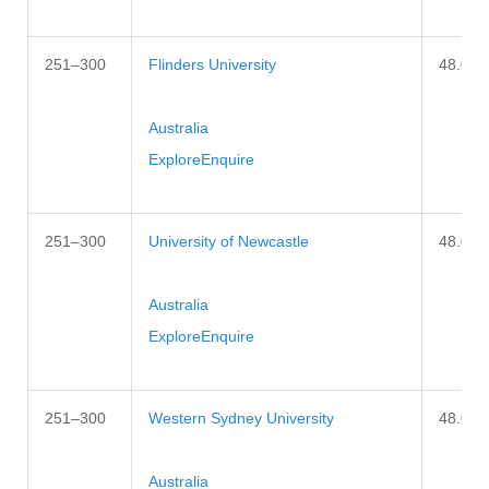
251–300
Flinders University
48.0–5
Australia
Explore
Enquire
251–300
University of Newcastle
48.0–5
Australia
Explore
Enquire
251–300
Western Sydney University
48.0–5
Australia