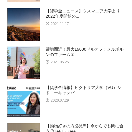
【奨学金ニュース】タスマニア大学より
2022年度開始の...
2021.11.17
締切間近！最大15000ドルオフ：メルボル
ンのファームエ...
2021.05.25
【奨学金情報】ビクトリア大学（VU）シ
ドニーキャンパ...
2020.07.29
【動物好きの方必見!!!】今からでも間に合
う◎TAFE Quee...