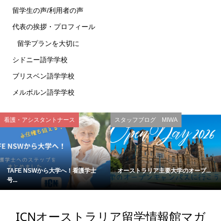
留学生の声/利用者の声
代表の挨拶・プロフィール
留学プランを大切に
シドニー語学学校
ブリスベン語学学校
メルボルン語学学校
看護・アシスタントナース
スタッフブログ MIWA
TAFE NSWから大学へ！看護学士
オーストラリア主要大学のオープ...
号...
ICNオーストラリア留学情報館マガ