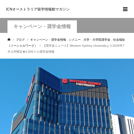
ICNオーストラリア留学情報館マガジン
キャンペーン・奨学金情報
ブログ
キャンペーン・奨学金情報
,
シドニー
,
大学・大学院奨学金
,
社会福祉
（ソーシャルワーク）
【奨学金ニュース】Western Sydney Universityより2026年7
月入学限定★3,000ドル奨学金情報