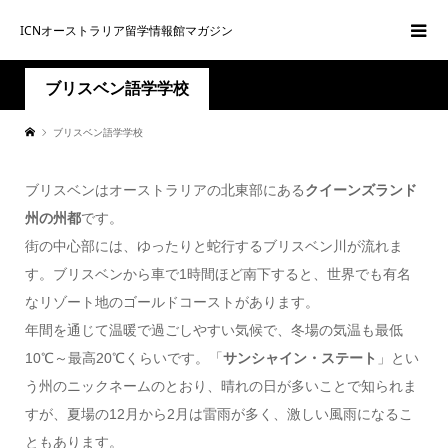
ICNオーストラリア留学情報館マガジン
ブリスベン語学学校
ブリスベン語学学校
ブリスベンはオーストラリアの北東部にある
クイーンズランド
州の州都
です。
街の中心部には、ゆったりと蛇行するブリスベン川が流れま
す。ブリスベンから車で1時間ほど南下すると、世界でも有名
なリゾート地のゴールドコーストがあります。
年間を通じて温暖で過ごしやすい気候で、冬場の気温も最低
10℃～最高20℃くらいです。「
サンシャイン・ステート
」とい
う州のニックネームのとおり、晴れの日が多いことで知られま
すが、夏場の12月から2月は雷雨が多く、激しい風雨になるこ
ともあります。