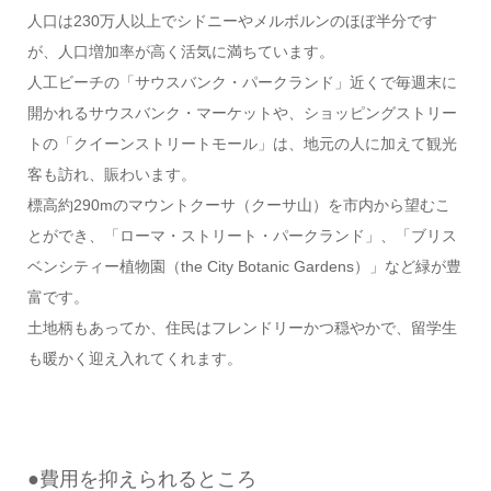
人口は230万人以上でシドニーやメルボルンのほぼ半分です
が、人口増加率が高く活気に満ちています。
人工ビーチの「サウスバンク・パークランド」近くで毎週末に
開かれるサウスバンク・マーケットや、ショッピングストリー
トの「クイーンストリートモール」は、地元の人に加えて観光
客も訪れ、賑わいます。
標高約290mのマウントクーサ（クーサ山）を市内から望むこ
とができ、「ローマ・ストリート・パークランド」、「ブリス
ベンシティー植物園（the City Botanic Gardens）」など緑が豊
富です。
土地柄もあってか、住民はフレンドリーかつ穏やかで、留学生
も暖かく迎え入れてくれます。
●
費用を抑えられるところ