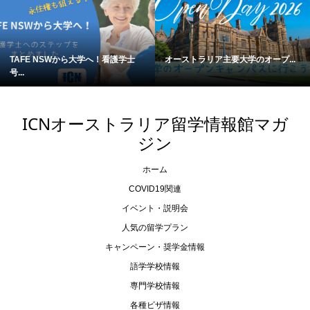
TAFE NSWから大学へ！看護学士
オーストラリア主要大学のオープ...
号...
ICNオーストラリア留学情報館マガ
ジン
ホーム
COVID19関連
イベント・説明会
人気の留学プラン
キャンペーン・奨学金情報
語学学校情報
専門学校情報
各種ビザ情報