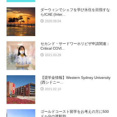
ダーウィンでシェフを学び永住を目指すな
らICAE (Inter...
2020.09.04
セカンド・サードワーホリビザ申請関連：
Critical COVI...
2021.03.29
【奨学金情報】Western Sydney University
(西シドニー...
2021.02.10
ゴールドコースト留学をお考えの方に500
ドル分の渡航助...