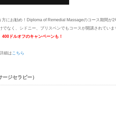
！Diploma of Remedial Massageのコース期間が2
けでなく、シドニー、ブリスベンでもコースが開講されていま
ee）400ドルオフのキャンペーンも！
の学校詳細は
こちら
py（マッサージセラピー）