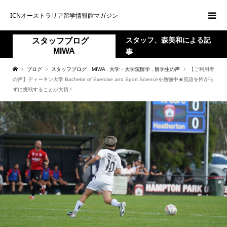
ICNオーストラリア留学情報館マガジン
スタッフ、森美和による記
スタッフブログ
MIWA
事
ブログ
スタッフブログ MIWA
,
大学・大学院留学
,
留学生の声
【ご利用者
の声】ディーキン大学 Bachelor of Exercise and Sport Scienceを勉強中★英語を怖がら
ずに挑戦することが大切！