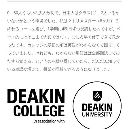
0～30人くらいの少人数制で、日本人はクラスに1、2人いるか
いないかという環境でした。私は２トリメスター（8ヶ月）で
終わるコースを選び、1学期に4科目ずつ受講したのですが、ペ
ース的にはそこまで大変ではなく、むしろ早く修了できて良か
ったです。カレッジの最初の頃は英語がわからなくて困りまく
っていました。けれども、わからない単語はは全部翻訳してひ
たすら覚える、というのを繰り返していたら、だんだん知って
いる単語が増えて、授業が理解できるようになりました。