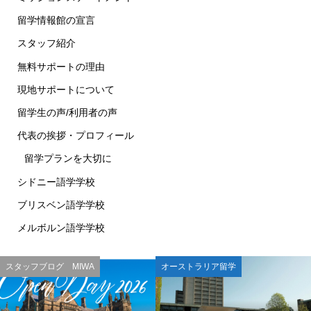
留学情報館の宣言
スタッフ紹介
無料サポートの理由
現地サポートについて
留学生の声/利用者の声
代表の挨拶・プロフィール
留学プランを大切に
シドニー語学学校
ブリスベン語学学校
メルボルン語学学校
スタッフブログ MIWA
オーストラリア留学
電話
日本からの電話
LINE
メール