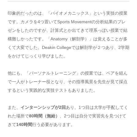
印象的だったのは、「バイオメカニックス」という実技の授業
です。カメラを4つ置いてSports Movementの分析結果のプレ
ゼンをしたのですが、計算式とか出てきて理系っぽい授業で結
構難しかったです。「Anatomy（解剖学）」は覚えることが多
くて大変でした。Deakin Collegeでは解剖学が２つあり、2学期
をかけてじっくり学びました。
他にも、「パーソナルトレーニング」の授業では、ペアを組ん
で一人がトレーナー役となり、その指導風景を先生が見て採点
するという実践的な実技テストもありました。
また、
インターンシップが2回
あり、1つ目は大学が手配してく
れた場所で
80時間（無給）
、2つ目は自分で実習先を見つけて
きて
140時間
行う必要があります。