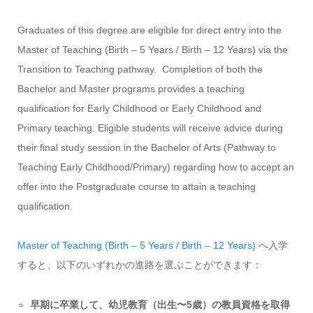
Graduates of this degree are eligible for direct entry into the
Master of Teaching (Birth – 5 Years / Birth – 12 Years) via the
Transition to Teaching pathway. Completion of both the
Bachelor and Master programs provides a teaching
qualification for Early Childhood or Early Childhood and
Primary teaching. Eligible students will receive advice during
their final study session in the Bachelor of Arts (Pathway to
Teaching Early Childhood/Primary) regarding how to accept an
offer into the Postgraduate course to attain a teaching
qualification.
Master of Teaching (Birth – 5 Years / Birth – 12 Years)
へ入学
すると、以下のいずれかの進路を選ぶことができます：
早期に卒業して、幼児教育（出生〜5歳）の教員資格を取得