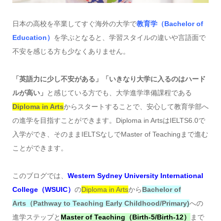
日本の高校を卒業してすぐ海外の大学で
教育学（Bachelor of
Education）
を学ぶとなると、学習スタイルの違いや言語面で
不安を感じる方も少なくありません。
「英語力に少し不安がある」「いきなり大学に入るのはハード
ルが高い」
と感じている方でも、大学進学準備課程である
Diploma in Arts
からスタートすることで、安心して教育学部へ
の進学を目指すことができます。Diploma in ArtsはIELTS6.0で
入学ができ、そのままIELTSなしでMaster of Teachingまで進む
ことができます。
このブログでは、
Western Sydney University International
College（WSUIC）
の
Diploma in Arts
から
Bachelor of
Arts（Pathway to Teaching Early Childhood/Primary)
への
進学ステップと
Master of Teaching（Birth-5/Birth-12）
まで