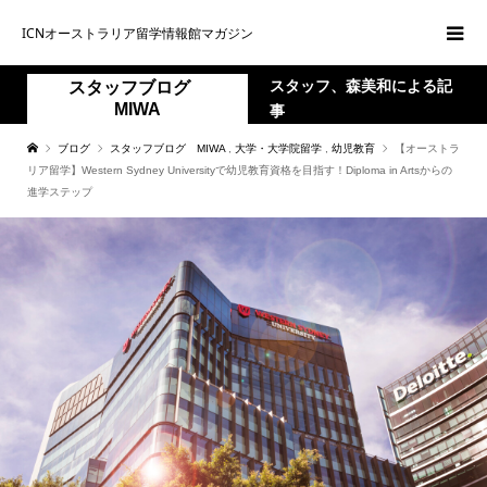
ICNオーストラリア留学情報館マガジン
スタッフ、森美和による記
スタッフブログ
MIWA
事
ブログ
スタッフブログ MIWA
,
大学・大学院留学
,
幼児教育
【オーストラ
リア留学】Western Sydney Universityで幼児教育資格を目指す！Diploma in Artsからの
進学ステップ