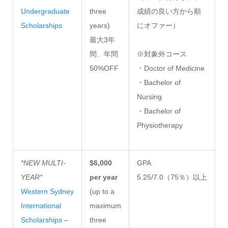
Undergraduate
three
成績の良い方から順
Scholarships
years)
にオファー）
最大3年
間、年間
※対象外コース
50%OFF
・Doctor of Medicine
・Bachelor of
Nursing
・Bachelor of
Physiotherapy
*NEW MULTI-
$6,000
GPA
YEAR*
per year
5.25/7.0（75％）以上
Western Sydney
(up to a
International
maximum
Scholarships –
three