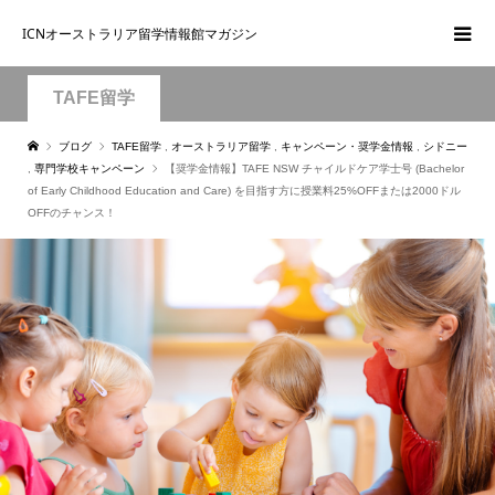
ICNオーストラリア留学情報館マガジン
TAFE留学
ブログ
TAFE留学
,
オーストラリア留学
,
キャンペーン・奨学金情報
,
シドニー
,
専門学校キャンペーン
【奨学金情報】TAFE NSW チャイルドケア学士号 (Bachelor
of Early Childhood Education and Care) を目指す方に授業料25%OFFまたは2000ドル
OFFのチャンス！