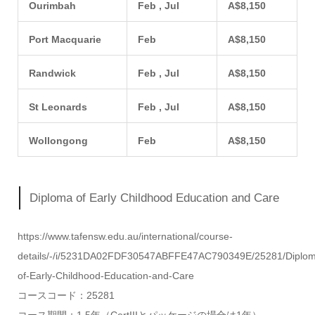
Ourimbah
Feb , Jul
A$8,150
Port Macquarie
Feb
A$8,150
Randwick
Feb , Jul
A$8,150
St Leonards
Feb , Jul
A$8,150
Wollongong
Feb
A$8,150
Diploma of Early Childhood Education and Care
https://www.tafensw.edu.au/international/course-
details/-/i/5231DA02FDF30547ABFFE47AC790349E/25281/Diplo
of-Early-Childhood-Education-and-Care
コースコード：25281
コース期間：1.5年（CertIIIとパッケージの場合は1年）