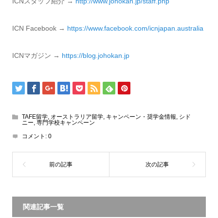
ICNスタッフ紹介 →
http://www.
johokan.jp/staff.php
ICN Facebook →
https://www.
facebook.com/icnjapan.
australia
ICNマガジン →
https://blog.
johokan.jp
TAFE留学
,
オーストラリア留学
,
キャンペーン・奨学金情報
,
シド
ニー
,
専門学校キャンペーン
コメント:
0
関連記事一覧