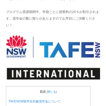
プログラム受講期間中、学期ごとに授業料の25％が割引されま
す。奨学金の数に限りがありますのでお早目にご決断くださ
い！
目次
[
閉じる
]
TAFENSW留学生対象奨学金について