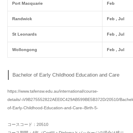
Port Macquarie
Feb
Randwick
Feb , Jul
St Leonards
Feb , Jul
Wollongong
Feb , Jul
Bachelor of Early Childhood Education and Care
https://www.tafensw.edu.au/international/course-
details/-/i/9B275552822AEE0C429AB599BE5B372D/20510/Bachel
of-Early-Childhood-Education-and-Care–Birth-5-
コースコード：20510
コース期間：4年（CertIII＋Diplomaとパッケージの場合は残り