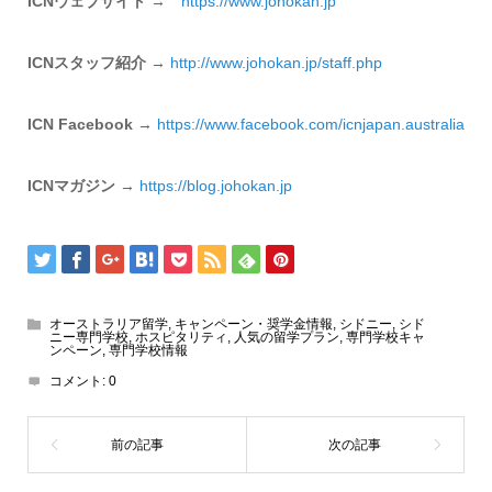
ICNウェブサイト
→
https://www.johokan.jp
ICNスタッフ紹介
→
http://www.johokan.jp/
staff.php
ICN Facebook
→
https://www.
facebook.com/icnjapan.
australia
ICNマガジン
→
https://
blog.johokan.jp
オーストラリア留学
,
キャンペーン・奨学金情報
,
シドニー
,
シド
ニー専門学校
,
ホスピタリティ
,
人気の留学プラン
,
専門学校キャ
ンペーン
,
専門学校情報
コメント:
0