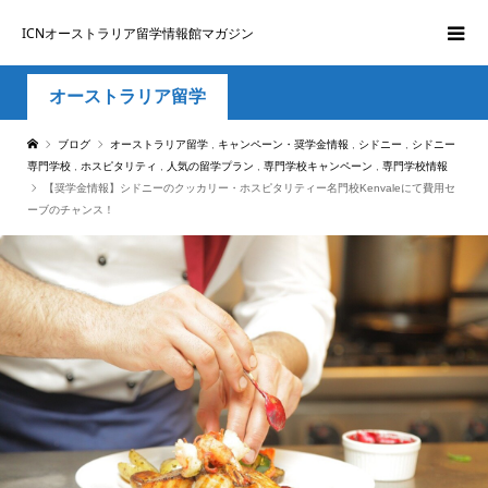
ICNオーストラリア留学情報館マガジン
オーストラリア留学
ブログ
オーストラリア留学
,
キャンペーン・奨学金情報
,
シドニー
,
シドニー
専門学校
,
ホスピタリティ
,
人気の留学プラン
,
専門学校キャンペーン
,
専門学校情報
【奨学金情報】シドニーのクッカリー・ホスピタリティー名門校Kenvaleにて費用セ
ーブのチャンス！