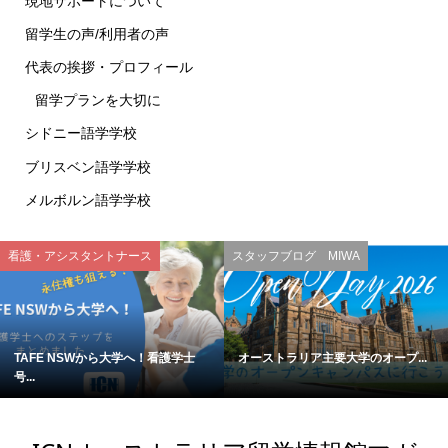
現地サポートについて
留学生の声/利用者の声
代表の挨拶・プロフィール
留学プランを大切に
シドニー語学学校
ブリスベン語学学校
メルボルン語学学校
看護・アシスタントナース
スタッフブログ MIWA
TAFE NSWから大学へ！看護学士
オーストラリア主要大学のオープ...
号...