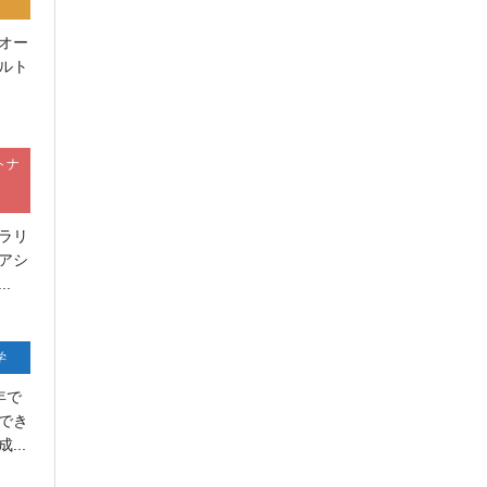
オー
ルト
トナ
ラリ
アシ
.
学
年で
でき
...