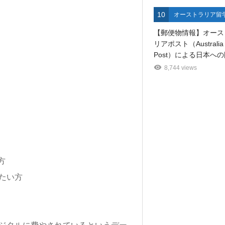
10
オーストラリア留
【郵便物情報】オース
リアポスト（Australia
Post）による日本への国
8,744 views
方
たい方