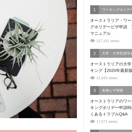
1
ワーキングホリデ
オーストラリア・ワー
グホリデービザ申請 
マニュアル
117,161 views
2
大学・大学院奨学
オーストラリアの大学
キング【2020年最新
31,643 views
3
各種ビザ情報
オーストラリアのワー
キングホリデー申請時
くあるトラブルQ&A
17,071 views