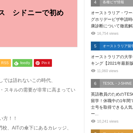
4
各種ビザ情報
ス シドニーで初め
オーストラリア・ワー
グホリデービザ申請時
康診断について徹底解
16,754 views
5
オーストラリア留
オーストラリアの大学
キング【2021年最新
RSS
feedly
Pin it
11,060 views
しでは語れないこの時代、
6
TESOL・J-SHINE
識・スキルの需要が非常に高まってい
英語教員のためのTES
留学！休職中の1年間
士号を取得できる人気
ー...
い方！！
10,241 views
名門校、AITの傘下にあるカレッジ、