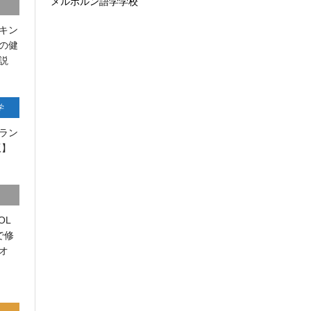
メルボルン語学学校
キン
の健
説
学
ラン
版】
OL
で修
オ