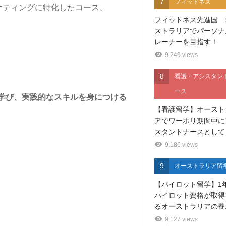
7
フィットネス
ケティングに特化したコース、
フィットネス先進国 
ストラリアでパーソナ
レーナーを目指す！
9,249 views
8
看護・アシスタン
ース
学び、実践的なスキルを身につける
【看護留学】オースト
アでワーホリ期間中に
スタントナースとして..
9,186 views
9
オーストラリア留
【パイロット留学】1
パイロット資格が取得
るオーストラリアの養成
9,127 views