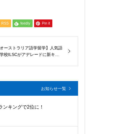
RSS
feedly
Pin it
オーストラリア語学留学】人気語
学校ILSCがアデレードに新キ...
お知らせ一覧
ランキングで2位に！